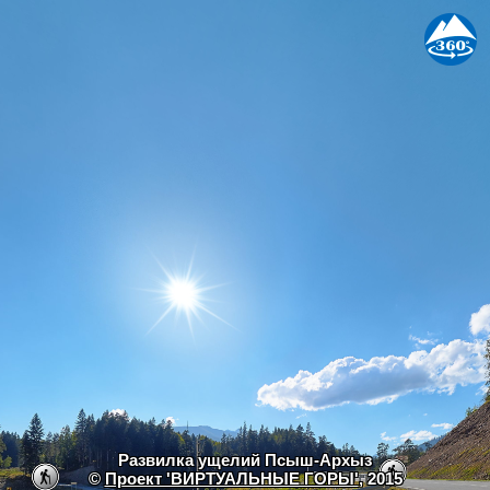
Развилка ущелий Псыш-Архыз
©
Проект 'ВИРТУАЛЬНЫЕ ГОРЫ'
, 2015