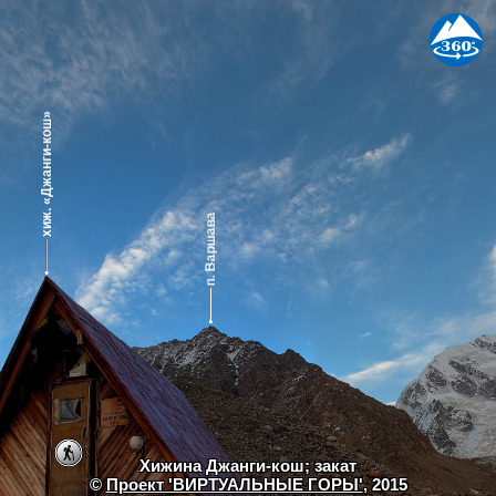
Хижина Джанги-кош; закат
©
Проект 'ВИРТУАЛЬНЫЕ ГОРЫ'
, 2015