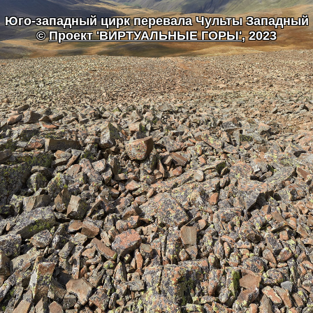
Юго-западный цирк перевала Чульты Западный
©
Проект 'ВИРТУАЛЬНЫЕ ГОРЫ'
, 2023