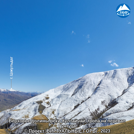
Верховье долины реки Хултайчай, тропа на перевал
Гунтуца
©
Проект 'ВИРТУАЛЬНЫЕ ГОРЫ'
, 2023