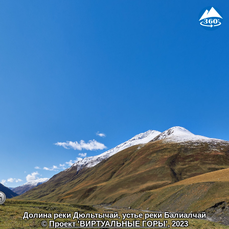
Долина реки Дюльтычай, устье реки Балиалчай
©
Проект 'ВИРТУАЛЬНЫЕ ГОРЫ'
, 2023