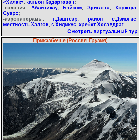
«Хилак»
,
каньон Кадаргаван
;
-селения:
Абайтикау
,
Байком
,
Зригатта
,
Коркора
,
Суарх
;
-аэропанорамы:
г.Даштсар
,
район с.Дзивгис
,
местность Халгон
,
с.Хидикус
,
хребет Хосавдраг
.
Смотреть виртуальный тур
Приказбечье (Россия, Грузия)