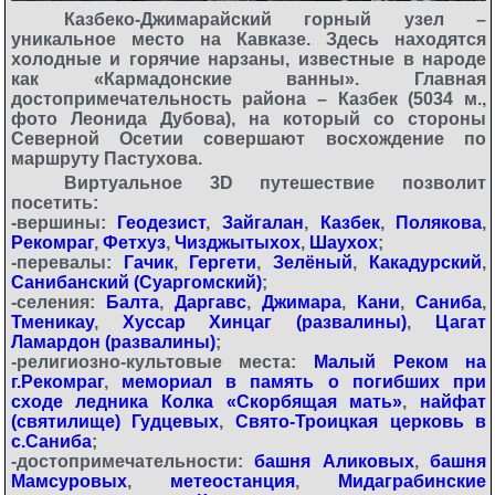
Казбеко-Джимарайский горный узел –
уникальное место на Кавказе. Здесь находятся
холодные и горячие нарзаны, известные в народе
как «Кармадонские ванны». Главная
достопримечательность района – Казбек (5034 м.,
фото Леонида Дубова), на который со стороны
Северной Осетии совершают восхождение по
маршруту Пастухова.
Виртуальное 3D путешествие позволит
посетить:
-вершины:
Геодезист
,
Зайгалан
,
Казбек
,
Полякова
,
Рекомраг
,
Фетхуз
,
Чизджытыхох
,
Шаухох
;
-перевалы:
Гачик
,
Гергети
,
Зелёный
,
Какадурский
,
Санибанский (Суаргомский)
;
-селения:
Балта
,
Даргавс
,
Джимара
,
Кани
,
Саниба
,
Тменикау
,
Хуссар Хинцаг (развалины)
,
Цагат
Ламардон (развалины)
;
-религиозно-культовые места:
Малый Реком на
г.Рекомраг
,
мемориал в память о погибших при
сходе ледника Колка «Скорбящая мать»
,
найфат
(святилище) Гудцевых
,
Свято-Троицкая церковь в
с.Саниба
;
-достопримечательности:
башня Аликовых
,
башня
Мамсуровых
,
метеостанция
,
Мидаграбинские