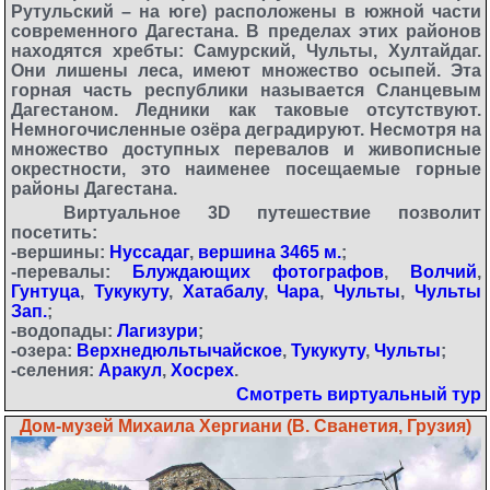
Рутульский – на юге) расположены в южной части
современного Дагестана. В пределах этих районов
находятся хребты: Самурский, Чульты, Хултайдаг.
Они лишены леса, имеют множество осыпей. Эта
горная часть республики называется Сланцевым
Дагестаном. Ледники как таковые отсутствуют.
Немногочисленные озёра деградируют. Несмотря на
множество доступных перевалов и живописные
окрестности, это наименее посещаемые горные
районы Дагестана.
Виртуальное 3D путешествие позволит
посетить:
-вершины:
Нуссадаг
,
вершина 3465 м.
;
-перевалы:
Блуждающих фотографов
,
Волчий
,
Гунтуца
,
Тукукуту
,
Хатабалу
,
Чара
,
Чульты
,
Чульты
Зап.
;
-водопады:
Лагизури
;
-озера:
Верхнедюльтычайское
,
Тукукуту
,
Чульты
;
-селения:
Аракул
,
Хосрех
.
Смотреть виртуальный тур
Дом-музей Михаила Хергиани (В. Сванетия, Грузия)