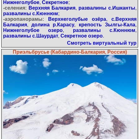
Нижнеголубое
,
Секретное
;
-селения:
Верхняя Балкария
,
развалины с.Ишканты
,
развалины с.Кюннюм
;
-аэропанорамы:
Верхнеголубые озёра
,
с.Верхняя
Балкария
,
долина р.Карасу
,
крепость Зылгы-Кала
,
Нижнеголубое озеро
,
развалины с.Кюннюм
,
развалины с.Шаурдат
,
Секретное озеро
.
Смотреть виртуальный тур
Приэльбрусье (Кабардино-Балкария, Россия)