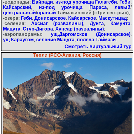
-водопады:
Байради
,
из-под урочища Галагеби
,
Геби
,
Кайсарский
,
из-под урочища Параса
,
левый
/
центральный
/
правый
Таймазинский («Три сестры»);
-озера:
Геби
,
Донисарское
,
Кайсарское
,
Маскутицад
;
-селения:
Ахсиаг (развалины)
,
Дунта
,
Камунта
,
Мацута
,
Стур-Дигора
,
Хунсар (развалины)
;
-аэропанорамы:
ущ.Даргомское (Донисарское)
,
ущ.Караугом
,
селение Мацута
,
поляна Таймази
.
Смотреть виртуальный тур
Тепли (РСО-Алания, Россия)