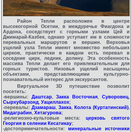
Район Тепли расположен в центре
высокогорной Осетии, в междуречье Фиагдона и
Ардона, соседствует с горными узлами Цей и
Джимарай-Казбек, однако уступает им в сложности
перевальных маршрутов и вершин. Верховья
ущелий узла Тепли имеют множество небольших
цирков, практически в каждом есть перевал в
соседние цирк, ледник, долину. Эта особенность
массива Тепли делает его привлекательным для
горных туристов. Низовья ущелий насыщены
объектами, представляющими культурно-
познавательный интерес для экскурсантов.
Виртуальное 3D путешествие позволит
посетить:
-вершины:
Даштсар
,
Закка Восточная
,
Суворовец
,
Сырхубарзонд
,
Уациллахох
;
-перевалы:
Дзамараш
,
Закка
,
Колота (Куртатинский)
,
Мидаграбин
,
Хетагурова
;
-религиозно-культовые места:
церковь святого
Георгия в селении Кесатикау
;
-достопримечательности:
минеральные источники