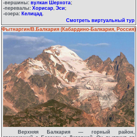
-вершины:
вулкан Шерхота
;
-перевалы:
Хорисар
,
Эси
;
-озера:
Келицад
.
Смотреть виртуальный тур
Фытнаргин/В.Балкария (Кабардино-Балкария, Россия)
Верхняя Балкария — горный район,