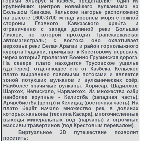
горами Эльбрус и Казбек, представляет один из
крупнейших центров новейшего вулканизма на
Большом Кавказе. Кельское нагорье расположено
на высоте 1600-3700 м над уровнем моря с южной
стороны Главного Кавказского хребта и
ограниченно с запада долиной реки Большая
Лиахви, по которой проходит Транскавказская
автомагистраль; с востока оно охватывает
верховье реки Белая Арагви и район горнолыжного
курорта Гудаури, примыкая к Крестовому перевалу,
через который пролегает Военно-Грузинская дорога.
На севере плато находится Трусовское ущелье
(д.р.Терек), отделяющее его от Казбека. Кельское
плато выравнено лавовыми потоками и является
зоной потухших вулканов и вулканических озёр.
Наиболее значимые вулканы: Хорисар, Шадилхох,
Шархох, Непискало, Нарванхох. Из множества озёр
наиболее крупные - Келистба (западная часть),
Арчвебистба (центр) и Келицад (восточная часть). На
плато берёт начало множество рек, в долинах
которых каньоны (теснина Касара), многочисленные
выходы минеральных вод (нарзаны) и огромные
массивы травертинов (под Крестовым перевалом).
Виртуальное 3D путешествие позволит
посетить: