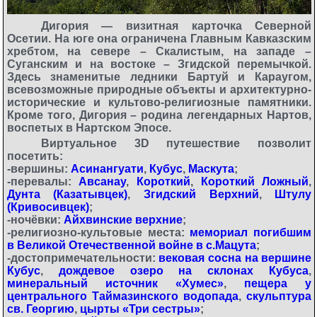
Дигория — визитная карточка Северной
Осетии. На юге она ограничена Главным Кавказским
хребтом, на севере – Скалистым, на западе –
Суганским и на востоке – Згидской перемычкой.
Здесь знаменитые ледники Бартуй и Караугом,
всевозможные природные объекты и архитектурно-
исторические и культово-религиозные памятники.
Кроме того, Дигория – родина легендарных Нартов,
воспетых в Нартском Эпосе.
Виртуальное 3D путешествие позволит
посетить:
-вершины:
Асинангуати
,
Кубус
,
Маскута
;
-перевалы:
Авсанау
,
Короткий
,
Короткий Ложный
,
Дунта (Казатывцек)
,
Згидский Верхний
,
Штулу
(Кривосивцек)
;
-ночёвки:
Айхвинские верхние
;
-религиозно-культовые места:
мемориал погибшим
в Великой Отечественной войне в с.Мацута
;
-достопримечательности:
вековая сосна на вершине
Кубус
,
дождевое озеро на склонах Кубуса
,
минеральный источник «Хумес»
,
пещера у
центрального Таймазинского водопада
,
скульптура
св. Георгию
,
цырты «Три сестры»
;