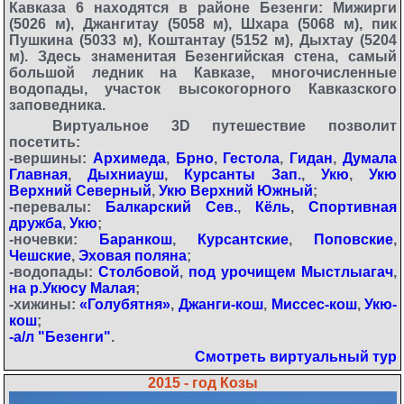
Кавказа 6 находятся в районе Безенги: Мижирги
(5026 м), Джангитау (5058 м), Шхара (5068 м), пик
Пушкина (5033 м), Коштантау (5152 м), Дыхтау (5204
м). Здесь знаменитая Безенгийская стена, самый
большой ледник на Кавказе, многочисленные
водопады, участок высокогорного Кавказского
заповедника.
Виртуальное 3D путешествие позволит
посетить:
-вершины:
Архимеда
,
Брно
,
Гестола
,
Гидан
,
Думала
Главная
,
Дыхниауш
,
Курсанты Зап.
,
Укю
,
Укю
Верхний Северный
,
Укю Верхний Южный
;
-перевалы:
Балкарский Сев.
,
Кёль
,
Спортивная
дружба
,
Укю
;
-ночевки:
Баранкош
,
Курсантские
,
Поповские
,
Чешские
,
Эховая поляна
;
-водопады:
Столбовой
,
под урочищем Мыстлыагач
,
на р.Укюсу Малая
;
-хижины:
«Голубятня»
,
Джанги-кош
,
Миссес-кош
,
Укю-
кош
;
-а/л "Безенги"
.
Смотреть виртуальный тур
2015 - год Козы