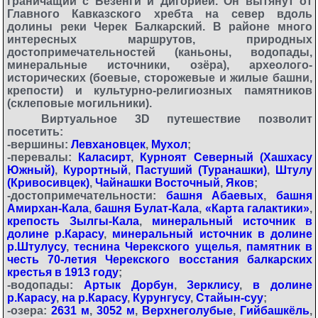
граничащий с Безенги и Дигорией. Он вытянут от
Главного Кавказского хребта на север вдоль
долины реки Черек Балкарский. В районе много
интересных маршрутов, природных
достопримечательностей (каньоны, водопады,
минеральные источники, озёра), археолого-
исторических (боевые, сторожевые и жилые башни,
крепости) и культурно-религиозных памятников
(склеповые могильники).
Виртуальное 3D путешествие позволит
посетить:
-вершины:
Левхановцек
,
Мухол
;
-перевалы:
Каласирт
,
Курноят Северный (Хашхасу
Южный)
,
Курортный
,
Пастуший (Туранашки)
,
Штулу
(Кривосивцек)
,
Чайнашки Восточный
,
Яков
;
-достопримечательности:
башня Абаевых
,
башня
Амирхан-Кала
,
башня Булат-Кала
,
«Карта галактики»
,
крепость Зылгы-Кала
,
минеральный источник в
долине р.Карасу
,
минеральный источник в долине
р.Штулусу
,
теснина Черекского ущелья
,
памятник в
честь 70-летия Черекского восстания балкарских
крестья в 1913 году
;
-водопады:
Артык Дорбун
,
Зерклису
,
в долине
р.Карасу
,
на р.Карасу
,
Курунгусу
,
Стайын-суу
;
-озера:
2631 м
,
3052 м
,
Верхнеголубые
,
Гийбашкёль
,