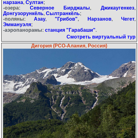
нарзана
,
Султан
;
-озера:
Северное Бирджалы
,
Джикаугенкез
,
Донгузорункёль
,
Сылтранкёль
;
-поляны:
Азау
,
"Грибов"
,
Нарзанов
,
Чегет
,
Эммануэля
;
-аэропанорамы:
станция "Гарабаши"
.
Смотреть виртуальный тур
Дигория (РСО-Алания, Россия)