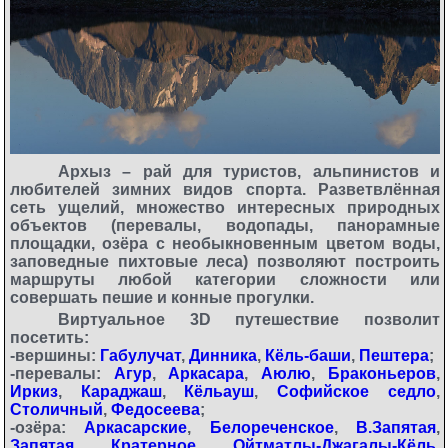
Архыз – рай для туристов, альпинистов и
любителей зимних видов спорта. Разветвлённая
сеть ущелий, множество интересных природных
объектов (перевалы, водопады, панорамные
площадки, озёра с необыкновенным цветом воды,
заповедные пихтовые леса) позволяют построить
маршруты любой категории сложности или
совершать пешие и конные прогулки.
Виртуальное 3D путешествие позволит
посетить:
-вершины:
Габулучат
,
Динника
,
Кёль-баши
,
Пештера
;
-перевалы:
Агур
,
Аркасара
,
Аюлю
,
Браконьеров
,
Иркиз
,
Караджаш
,
Кёльауш
,
Софийское седло
,
Столичный
,
Федосеева
;
-озёра:
Аркасарские
,
Белореченское
,
В.Запятая
,
Запятая
,
Кратерное
,
Ойтматлы-Джагалы-Кёль
,