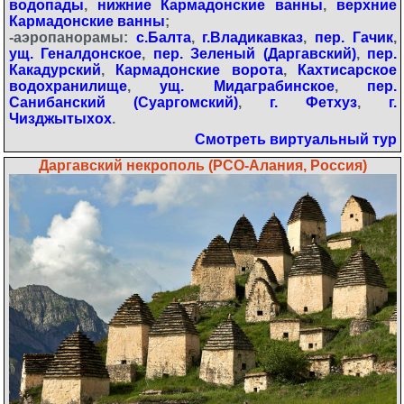
водопады
,
нижние Кармадонские ванны
,
верхние
Кармадонские ванны
;
-аэропанорамы:
с.Балта
,
г.Владикавказ
,
пер. Гачик
,
ущ. Геналдонское
,
пер. Зеленый (Даргавский)
,
пер.
Какадурский
,
Кармадонские ворота
,
Кахтисарское
водохранилище
,
ущ. Мидаграбинское
,
пер.
Санибанский (Суаргомский)
,
г. Фетхуз
,
г.
Чизджытыхох
.
Смотреть виртуальный тур
Даргавский некрополь (РСО-Алания, Россия)