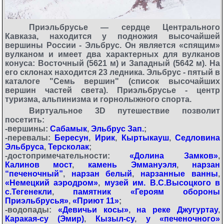
Приэльбрусье — сердце Центрального
Кавказа, находится у подножия высочайшей
вершины России - Эльбрус. Он является «спящим»
вулканом и имеет два характерных для вулканов
конуса: Восточный (5621 м) и Западный (5642 м). На
его склонах находится 23 ледника. Эльбрус - пятый в
каталоге "Семь вершин" (список высочайших
вершин частей света). Приэльбрусье - центр
туризма, альпинизма и горнолыжного спорта.
Виртуальное 3D путешествие позволит
посетить:
-вершины:
Сабамык
,
Эльбрус Зап.
;
-перевалы:
Бересун
,
Ирик
,
Кыртыкауш
,
Седловина
Эльбруса
,
Терсколак
;
-достопримечательности:
«Долина Замков»
,
Калинов мост
,
камень Эммануэля
,
нарзан
“печеночный”
,
нарзан белый
,
нарзанные ванны
,
«Немецкий аэродром»
,
музей им. В.С.Высоцкого в
с.Тегенекли
,
памятник «Героям обороны
Приэльбрусья»
,
«Приют 11»
;
-водопады:
«Девичьи косы»
,
на реке Джугуртау
,
Каракая-су (Эмир)
,
Кызыл-су
,
у «печеночного»